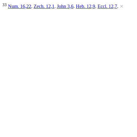
33
Num. 16,22
.
Zech. 12,1
.
John 3,6
.
Heb. 12,9
.
Eccl. 12,7
.
⨯